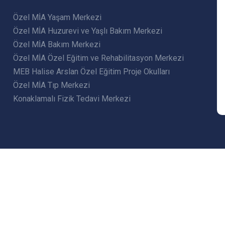
Özel MİA Yaşam Merkezi
Özel MİA Huzurevi ve Yaşlı Bakım Merkezi
Özel MİA Bakım Merkezi
Özel MİA Özel Eğitim ve Rehabilitasyon Merkezi
MEB Halise Arslan Özel Eğitim Proje Okulları
Özel MİA Tıp Merkezi
Konaklamalı Fizik Tedavi Merkezi