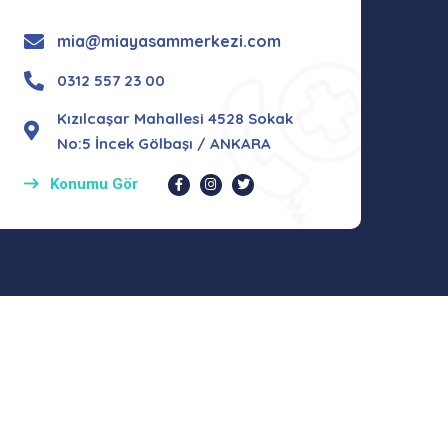
mia@miayasammerkezi.com
0312 557 23 00
Kızılcaşar Mahallesi 4528 Sokak
No:5 İncek Gölbaşı / ANKARA
Konumu Gör