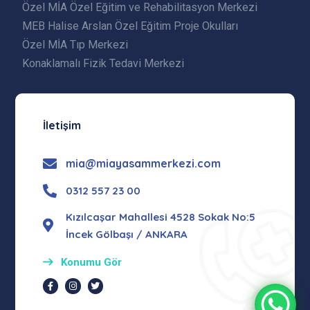
Özel MİA Özel Eğitim ve Rehabilitasyon Merkezi
MEB Halise Arslan Özel Eğitim Proje Okulları
Özel MİA Tıp Merkezi
Konaklamalı Fizik Tedavi Merkezi
İletişim
mia@miayasammerkezi.com
0312 557 23 00
Kızılcaşar Mahallesi 4528 Sokak No:5
İncek Gölbaşı / ANKARA
Konumu Gör