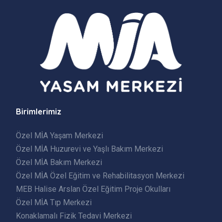
Birimlerimiz
Özel MİA Yaşam Merkezi
Özel MİA Huzurevi ve Yaşlı Bakım Merkezi
Özel MİA Bakım Merkezi
Özel MİA Özel Eğitim ve Rehabilitasyon Merkezi
MEB Halise Arslan Özel Eğitim Proje Okulları
Özel MİA Tıp Merkezi
Konaklamalı Fizik Tedavi Merkezi